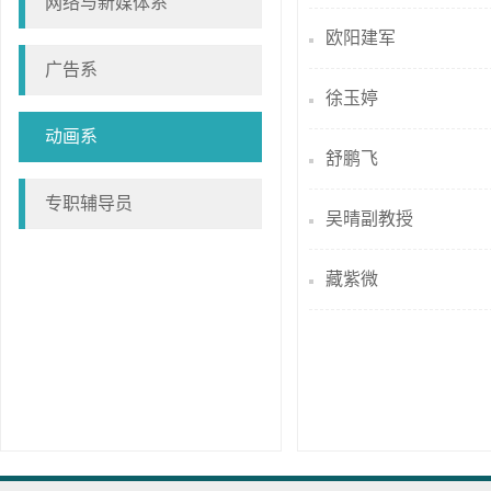
网络与新媒体系
欧阳建军
广告系
徐玉婷
动画系
舒鹏飞
专职辅导员
吴晴副教授
藏紫微