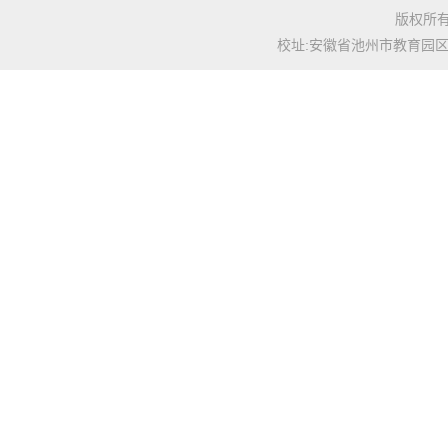
版权所有: C
校址:安徽省池州市教育园区池州学院(