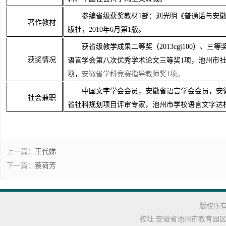
参编省级获奖教材
1部：刘光明《普通话与安
著作教材
版社，2010年6月第1版。
获省级教学成果二等奖（
2013cgj100）、三
获奖情况
语言学会第八次优秀学术论文三等奖1项，池州市社
项，
安徽省学科竞
赛指导教师奖
1项。
中国文字学会会员，安徽省语言学会会员，安
社会兼职
省社科规划项目评审专家，池州市学校语言文字达
上一篇：
王代娣
下一篇：
蔡荷芳
版权所有: C
校址:安徽省池州市教育园区池州学院(