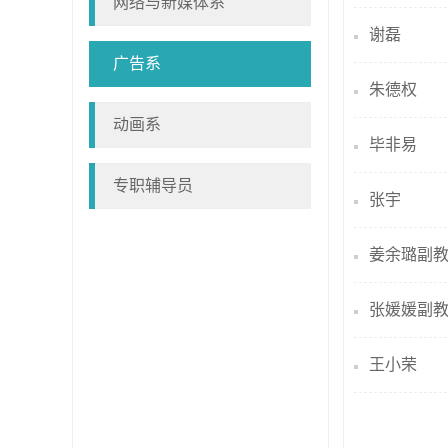
网络与新媒体系
谢磊
广告系
朱德权
动画系
毕非易
专职辅导员
张宇
姜余璐副
张媛媛副
王小荣